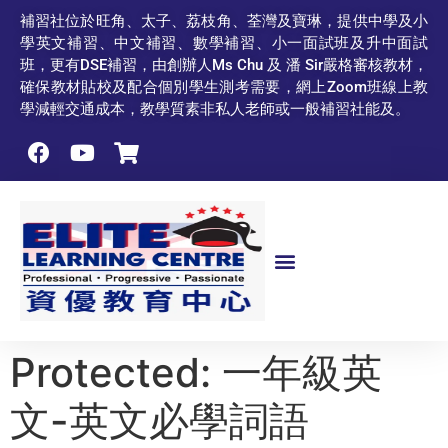
補習社位於旺角、太子、荔枝角、荃灣及寶琳，提供中學及小
學英文補習、中文補習、數學補習、小一面試班及升中面試
班，更有DSE補習，由創辦人Ms Chu 及 潘 Sir嚴格審核教材，
確保教材貼校及配合個別學生測考需要，網上Zoom班線上教
學減輕交通成本，教學質素非私人老師或一般補習社能及。
Protected: 一年級英
文-英文必學詞語