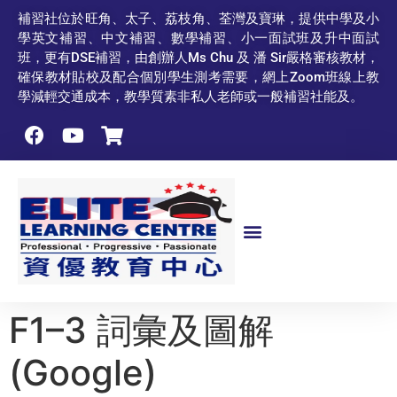
補習社位於旺角、太子、荔枝角、荃灣及寶琳，提供中學及小
學英文補習、中文補習、數學補習、小一面試班及升中面試
班，更有DSE補習，由創辦人Ms Chu 及 潘 Sir嚴格審核教材，
確保教材貼校及配合個別學生測考需要，網上Zoom班線上教
學減輕交通成本，教學質素非私人老師或一般補習社能及。
F1–3 詞彙及圖解
(Google)