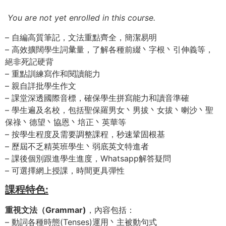
You are not yet enrolled in this course.
– 自編高質筆記，文法重點齊全，簡潔易明
– 高效擴闊學生詞𢑥量，了解各種前綴丶字根丶引伸義等，
絕非死記硬背
– 重點訓練寫作和閱讀能力
– 親自詳批學生作文
– 課堂深透國際音標，確保學生拼寫能力和讀音準確
– 學生遍及名校，包括聖保羅男女丶男拔丶女拔丶喇沙丶聖
保祿丶德望丶協恩丶培正丶英華等
– 按學生程度及需要調整課程，秒速鞏固根基
– 歷屆不乏精英班學生丶弱底英文特進者
– 課後個別跟進學生進度，Whatsapp解答疑問
– 可選擇網上授課，時間更具彈性
課程特色:
重視文法（Grammar)
，內容包括：
– 動詞各種時態(Tenses)運用丶主被動句式