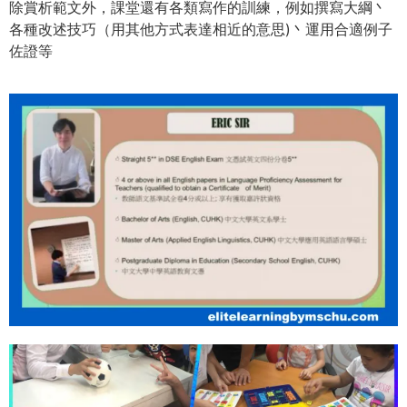
除賞析範文外，課堂還有各類寫作的訓練，例如撰寫大綱丶
各種改述技巧（用其他方式表達相近的意思)丶運用合適例子
佐證等