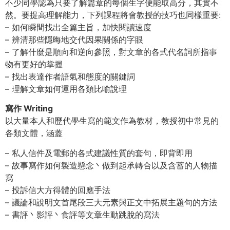
不少同學認為只要了解篇章的每個生字便能取高分，其實不
然。要提高理解能力，下列課程將會教授的技巧也同樣重要:
– 如何瞬間找出全篇主旨，加快閱讀速度
– 辨清那些隱晦地交代因果關係的字眼
– 了解什麼是順向和逆向參照，對文章的各式代名詞所指事
物有更好的掌握
– 找出表達作者語氣和態度的關鍵詞
– 理解文章如何運用各類比喻說理
寫作 Writing
以大量本人和歷代學生寫的範文作為教材，教授初中常見的
各類文體，涵蓋
– 私人信件及電郵的各式建議性質的套句，即背即用
– 故事寫作如何製造懸念丶做到起承轉合以及含蓄的人物描
寫
– 投訴信大方得體的回應手法
– 議論和說明文首尾段三大元素與正文中拓展主題句的方法
– 書評丶影評丶食評等文章生動跳脫的寫法