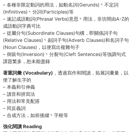
– 各種非限定動詞的用法，如動名詞(Gerunds)丶不定詞
(Infinitives)丶分詞(Participles)等
– 速記成語動詞(Phrasal Verbs)意思丶用法，非坊間由A-Z的
成語動詞字典可比
– 從屬分句(Subordinate Clauses)句構，即關係詞子句
(Relative Clauses)丶副詞子句(Adverb Clauses)和名詞子句
(Noun Clauses)，以便寫出複雜句子
– 倒裝句(Inversion)丶分裂句(Cleft Sentences)等強調句式
課題繁多，恕未能盡錄
著重詞彙 (Vocabulary)
，透過寫作和閱讀，拓展詞𢑥量，以
便了解生字的
– 本義和引伸義
– 讀音和拼寫法
– 用法和常見配搭
– 同反義詞
– 合成方法，如前後綴丶字根等
強化閱讀 Reading