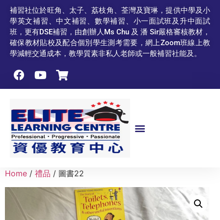
補習社位於旺角、太子、荔枝角、荃灣及寶琳，提供中學及小
學英文補習、中文補習、數學補習、小一面試班及升中面試
班，更有DSE補習，由創辦人Ms Chu 及 潘 Sir嚴格審核教材，
確保教材貼校及配合個別學生測考需要，網上Zoom班線上教
學減輕交通成本，教學質素非私人老師或一般補習社能及。
Home
/
禮品
/ 圖書22