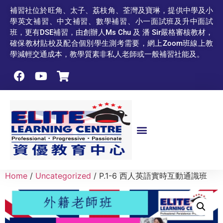
補習社位於旺角、太子、荔枝角、荃灣及寶琳，提供中學及小
學英文補習、中文補習、數學補習、小一面試班及升中面試
班，更有DSE補習，由創辦人Ms Chu 及 潘 Sir嚴格審核教材，
確保教材貼校及配合個別學生測考需要，網上Zoom班線上教
學減輕交通成本，教學質素非私人老師或一般補習社能及。
Home
/
Uncategorized
/ P.1-6 西人英語實時互動通識班