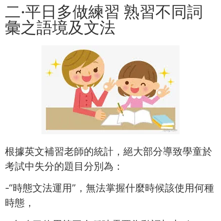
二·平日多做練習 熟習不同詞
彙之語境及文法
根據英文補習老師的統計，絕大部分導致學童於
考試中失分的題目分別為：
-“時態文法運用”，無法掌握什麼時候該使用何種
時態，