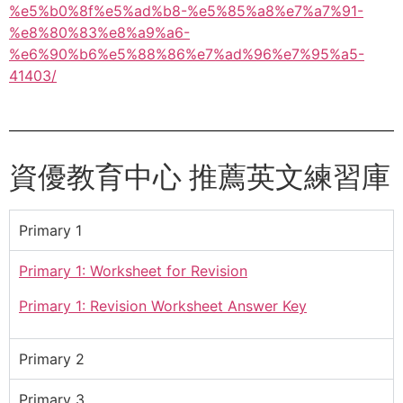
%e5%b0%8f%e5%ad%b8-%e5%85%a8%e7%a7%91-
%e8%80%83%e8%a9%a6-
%e6%90%b6%e5%88%86%e7%ad%96%e7%95%a5-
41403/
資優教育中心 推薦英文練習庫
Primary 1
Primary 1: Worksheet for Revision
Primary 1: Revision Worksheet Answer Key
Primary 2
Primary 3