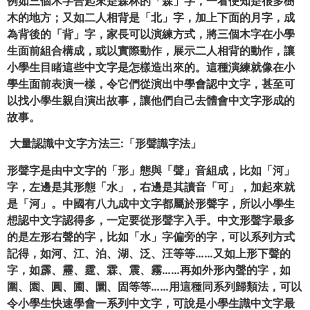
例如三個木字合起來是森林的「森」字，一看便知是很多樹
木的地方；又如二人相背是「北」字，加上下面的月字，成
為背後的「背」字，家長可以演練方式，將三個木字在小學
生面前組合構成，或以實際動作，展示二人相背的動作，讓
小學生目睹這些
中文
字是怎樣造出來的。這種演練就像在小
學生面前表演一樣，令它們從演出中學會認
中文
字，甚至可
以找小學生親自演出故事，讓他們自己去體會
中文
字形成的
故事。
大量認識中文字方法
三:「形聲識字法」
形聲字是由
中
文字的「形」態與「聲」音組成，比如「河」
字，左邊是其形態「水」，右邊是其讀音「可」，加起來就
是「河」。中國有八九成
中文
字都屬於形聲字，所以小學生
想認
中文
字認得多，一定要從形聲字入手。
中文
形聲字最多
的是左形右聲的字，比如「水」字偏旁的字，可以系列方式
記得，如河、江、泊、湖、泛、汪等等……又如上形下聲的
字，如霹、靂、霆、霖、震、霧……再如外形內聲的字，如
圍、園、圓、圃、圜、固等等……用這種同系列歸類法，可以
令小學生快速學會一系列
中文
字，可說是小學生識
中文
字最