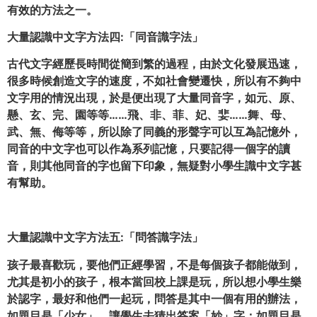
有效的方法之一。
大量認識中文字方法四:「同音識字法」
古代文字經歷長時間從簡到繁的過程，由於文化發展迅速，
很多時候創造文字的速度，不如社會變遷快，所以有不夠
中
文
字用的情況出現，於是便出現了大量同音字，如元、原、
懸、玄、完、園等等……飛、非、菲、妃、婓……舞、母、
武、無、侮等等，所以除了同義的形聲字可以互為記憶外，
同音的
中文
字也可以作為系列記憶，只要記得一個字的讀
音，則其他同音的字也留下印象，無疑對小學生識
中文
字甚
有幫助。
大量認識中文字方法五:「問答識字法」
孩子最喜歡玩，要他們正經學習，不是每個孩子都能做到，
尤其是初小的孩子，根本當回校上課是玩，所以想小學生樂
於認字，最好和他們一起玩，問答是其中一個有用的辦法，
如題目是「少女」，讓學生去猜出答案「妙」字；如題目是