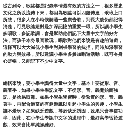
從古到今，歌謠都是記錄事情最有效的方法之一，很多歷史
文化之所以流傳下來，都因為歌謠可以四處傳達，琅琅上口
所致，很多人在小時候聽過一些廣告歌，到長大後仍然記得
清楚，可見歌謠絕對是加深記憶的重要一環，所以讓小學生
多唱歌，多記歌詞，會是幫助他們記下大量
中文
字的好方
法，而孩子本身最喜歡玩，唱歌對他們來說是有趣的遊戲，
這樣可以大大減低小學生對刻板學習的抗拒，同時加深學習
的動力與效果，所以建議小學生多參加唱遊活動，既可令身
心舒暢，又能記下不少
中文
字。
總括來說，要小學生識得大量中文字，基本上要從形、音、
義著手，如果小學生學記文字，不從形、音、義開始而強
記，是捨易取難。如果小學生學習時，從紮實的形、音、義
著手，再配合適當的有趣遊戲以引起小學生的興趣，小學生
誰不愛玩？如果缺乏遊戲，等於缺乏誘因，效果只會事倍功
半，因此，在小學生學認
中文
字的過程中，最好寓學習於遊
戲，效果會比單純操練好。