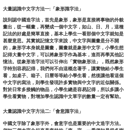
大量認識中文字方法
一:「象形識字法」
說到認中國造字法，首先是象形，象形是直接將事物的外貌
畫出，從一幅畫，再變成一個
中
文字，如山、日、月，這種
記法的好處是簡單直接，基本上學生一看那個
中文
字就知是
甚麼意思。其實就記憶文字來說，
中文
字與圖畫是分不開
的，象形字本身就是圖畫，圖畫就是象形
中文
字，小學生想
記得大量
中
文字，可以將象形字作為基本，進而再學其他記
憶法。從象形造字法可以引伸出「實物象形法」，既然象形
字特別容易記得，我們何不由這概念著手，讓實物給小學生
看，如桌子、箱子、日曆等等給小學生看，然後讓他看這個
中文
字的寫法，則學生發現許多實物與
中文
字的近似關係。
對於日常多接觸的物品，小學生總是容易記得，所以多讓小
學生看實物，對增加學生認識
中文
單字的數量一定有幫助。
大量認識中文字方法
二:「會意識字法」
中國文字除了象形字外，會意字也是重要的
中文
造字方法。