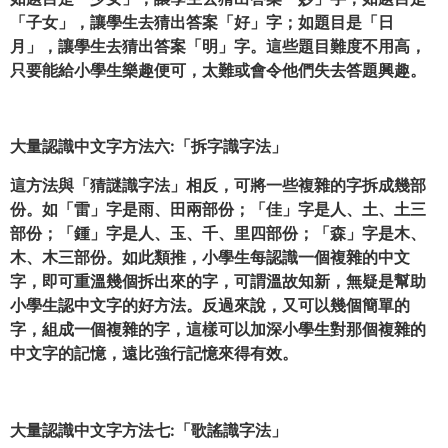
「子女」，讓學生去猜出答案「好」字；如題目是「日
月」，讓學生去猜出答案「明」字。這些題目難度不用高，
只要能給小學生樂趣便可，太難或會令他們失去答題興趣。
大量認識中文字方法六:「拆字識字法」
這方法與「猜謎識字法」相反，可將一些複雜的字拆成幾部
份。如「雷」字是雨、田兩部份；「佳」字是人、土、土三
部份；「鍾」字是人、玉、千、里四部份；「森」字是木、
木、木三部份。如此類推，小學生每認識一個複雜的
中文
字，即可重溫幾個拆出來的字，可謂溫故知新，無疑是幫助
小學生認
中文
字的好方法。反過來說，又可以幾個簡單的
字，組成一個複雜的字，這樣可以加深小學生對那個複雜的
中文
字的記憶，遠比強行記憶來得有效。
大量認識中文字方法七:「歌謠識字法」