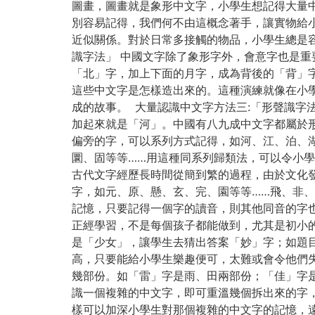
圖畫，圖畫就是象形中文字，小學生想記得大量
別容易記得，我們何不由這概念著手，讓實物給
近似關係。對於日常多接觸的物品，小學生總是容
識字法」 中國文字除了象形字外，會意字也是
「北」字，加上下面的月字，成為背後的「背」
這些中文字是怎樣造出來的。這種演練就像在小
成的故事。 大量認識中文字方法三:「形聲識字
加起來就是「河」。中國有八九成中文字都屬於
偏旁的字，可以系列方式記得，如河、江、泊、
圜、固等等……用這種同系列歸類法，可以令小學
古代文字經歷長時間從簡到繁的過程，由於文化
字，如元、原、懸、玄、完、園等等……飛、非
記憶，只要記得一個字的讀音，則其他同音的字也
正經學習，不是每個孩子都能做到，尤其是初小
是「少女」，讓學生去猜出答案「妙」字；如題
高，只要能給小學生樂趣便可，太難或會令他們失
幾部份。如「雷」字是雨、田兩部份；「佳」字
識一個複雜的中文字，即可重溫幾個拆出來的字
樣可以加深小學生對那個複雜的中文字的記憶，遠