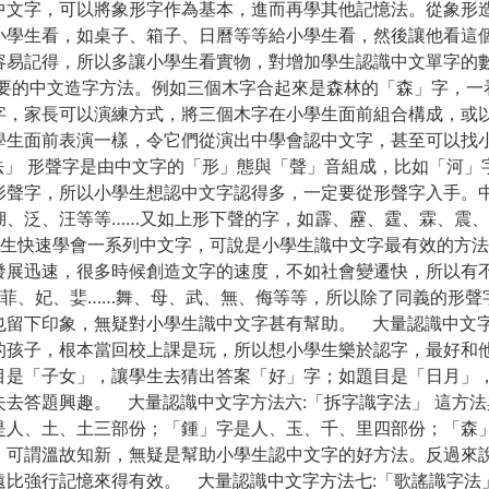
中文字，可以將象形字作為基本，進而再學其他記憶法。從象形
小學生看，如桌子、箱子、日曆等等給小學生看，然後讓他看這
易記得，所以多讓小學生看實物，對增加學生認識中文單字的數
重要的中文造字方法。例如三個木字合起來是森林的「森」字，一
字，家長可以演練方式，將三個木字在小學生面前組合構成，或
學生面前表演一樣，令它們從演出中學會認中文字，甚至可以找
法」 形聲字是由中文字的「形」態與「聲」音組成，比如「河
形聲字，所以小學生想認中文字認得多，一定要從形聲字入手。
湖、泛、汪等等……又如上形下聲的字，如霹、靂、霆、霖、震、
生快速學會一系列中文字，可說是小學生識中文字最有效的方法
發展迅速，很多時候創造文字的速度，不如社會變遷快，所以有
、菲、妃、婓……舞、母、武、無、侮等等，所以除了同義的形聲
留下印象，無疑對小學生識中文字甚有幫助。 大量認識中文字
的孩子，根本當回校上課是玩，所以想小學生樂於認字，最好和
目是「子女」，讓學生去猜出答案「好」字；如題目是「日月」
去答題興趣。 大量認識中文字方法六:「拆字識字法」 這方
是人、土、土三部份；「鍾」字是人、玉、千、里四部份；「森
，可謂溫故知新，無疑是幫助小學生認中文字的好方法。反過來
比強行記憶來得有效。 大量認識中文字方法七:「歌謠識字法