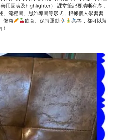
及highlighter） 課堂筆記要清晰有序，
述、流程圖、思維導圖等形式，根據個人學習習
、健康
飲食、保持運動
等，都可以幫
油！