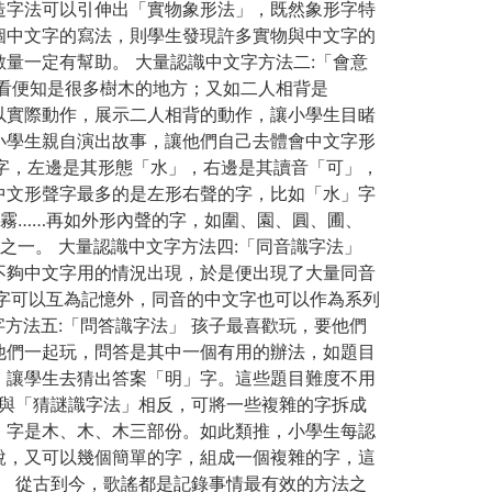
造字法可以引伸出「實物象形法」，既然象形字特
個中文字的寫法，則學生發現許多實物與中文字的
量一定有幫助。 大量認識中文字方法二:「會意
看便知是很多樹木的地方；又如二人相背是
以實際動作，展示二人相背的動作，讓小學生目睹
小學生親自演出故事，讓他們自己去體會中文字形
」字，左邊是其形態「水」，右邊是其讀音「可」，
中文形聲字最多的是左形右聲的字，比如「水」字
霧……再如外形內聲的字，如圍、園、圓、圃、
之一。 大量認識中文字方法四:「同音識字法」
不夠中文字用的情況出現，於是便出現了大量同音
字可以互為記憶外，同音的中文字也可以作為系列
方法五:「問答識字法」 孩子最喜歡玩，要他們
他們一起玩，問答是其中一個有用的辦法，如題目
，讓學生去猜出答案「明」字。這些題目難度不用
法與「猜謎識字法」相反，可將一些複雜的字拆成
」字是木、木、木三部份。如此類推，小學生每認
說，又可以幾個簡單的字，組成一個複雜的字，這
」 從古到今，歌謠都是記錄事情最有效的方法之