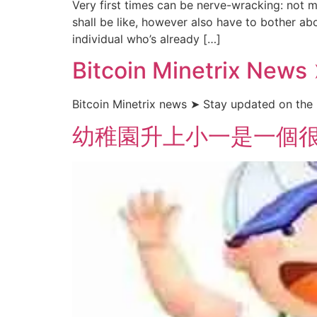
Very first times can be nerve-wracking: not m
shall be like, however also have to bother ab
individual who’s already […]
Bitcoin Minetrix News
Bitcoin Minetrix news ➤ Stay updated on the l
幼稚園升上小一是一個